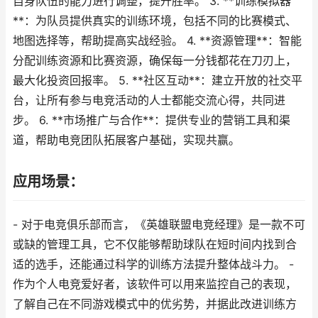
自身队伍的能力进行调整，提升胜率。 3. **训练模拟器
**：为队员提供真实的训练环境，包括不同的比赛模式、
地图选择等，帮助提高实战经验。 4. **资源管理**：智能
分配训练资源和比赛资源，确保每一分钱都花在刀刃上，
最大化投资回报率。 5. **社区互动**：建立开放的社交平
台，让所有参与电竞活动的人士都能交流心得，共同进
步。 6. **市场推广与合作**：提供专业的营销工具和渠
道，帮助电竞团队拓展客户基础，实现共赢。
应用场景：
- 对于电竞俱乐部而言，《英雄联盟电竞经理》是一款不可
或缺的管理工具，它不仅能够帮助球队在短时间内找到合
适的选手，还能通过科学的训练方法提升整体战斗力。 -
作为个人电竞爱好者，该软件可以用来监控自己的表现，
了解自己在不同游戏模式中的优劣势，并据此改进训练方