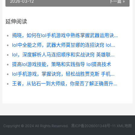
2026-03-12
下一篇 »
延伸阅读
揭晓，如何在lol手机游戏中熟练掌握武器运用诀窍 lol教程
lol中全能之师，武器大师莫甘娜的连招诀窍 lol全能型英雄
lol，深度解析人马连招顺序和实战诀窍 英雄联盟rengar
提高lol游戏技能，策略和实践指导 lol提高技术
lol手机游戏，掌握诀窍，轻松战胜贾克斯 手机掌上英雄联盟叫什么
王者，从钻石一到大师级，你是否了解正确晋升途径 王者从钻石到荣耀多少钱
Copyright © 2024 All Rights Reserved.
黑ICP备2026001348号-11
XML地图