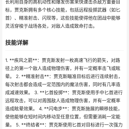
长利用自身的高机动性和爆发伤害来快速击杀敌方重要目
标，贾克斯拥有多个核心技能，包括远程投掷武器（如匕
首）、精准射击、闪现等，这些技能使得他在团战中能够
灵活穿梭于战场各处，对敌人造成致命打击。
技能详解
1. **疾风之箭**：贾克斯发射一枚高速飞行的箭矢，对路
径上的第一个敌人造成物理伤害，并有一定概率击飞或眩
晕。 2. **精准射击**：贾克斯瞄准目标后进行连续射击，
每次射击都会造成一定范围内的魔法伤害，同时有几率造
成减速效果。 3. **匕首投掷**：贾克斯使用手中匕首进行
远程攻击，可以对周围敌人造成物理伤害，并有一定概率
造成眩晕效果。 4. **闪电步**：贾克斯施展的瞬移技能，
使他能够在短时间内移动至任意位置，但需要消耗一定能
量。 5. **终结者**：贾克斯使用匕首对目标进行一次强力