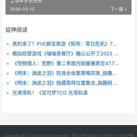
之羽年岁长任务
2026-03-12
下一篇 »
延伸阅读
真的来了？PVE刷宝爽游《矩阵：零日危机》7月30日 pve推荐
模拟经营游戏《喵喵茶餐厅》确认公开了2025 好玩的模拟经营游戏
《怪物猎人：荒野》第二季度内销量暴跌至47.7万_搞趣网 怪物猎人荒野更新
《明末：渊虚之羽》防具全收集策略同享_搞趣网 明末渊虚之羽游戏
《明末：渊虚之羽》隐藏祭拜位置集合_搞趣网 明末渊虚之羽年岁长任务
光速滑轨！《宝可梦TCG 光滑轨道
Copyright © 2024 All Rights Reserved.
黑ICP备2026001348号-11
XML地图