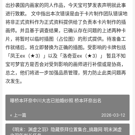
出抄袭国内画家的同人作品，今天宝可梦发表声明就此事
进行致歉。 文中指出本次错误是由于卡片制作团队错误地
将非正式资料作为正式资料提供给了负责本卡片制作的插
画师。并且基于调查结果，已确认存在问题的上述两种卡
片，将暂时以临时插图（占位图）的形式提供。待准备工
作就绪后，将立即替换为正确的插图。受影响的卡牌包括
「凤王ex（★3）」以及「洛奇亚ex（★3）」 暂且不知
宝可梦官方是否会对受到影响的画师进行补偿或是协商，
总之，他们将进一步加强品质管理，努力防止此类问题再
次发生。
曝桥本环奈中川大志已拍婚纱照 桥本环奈出名
« 上一篇
2026-03-12
《明末：渊虚之羽》隐藏祭拜位置集合_搞趣网 明末渊虚