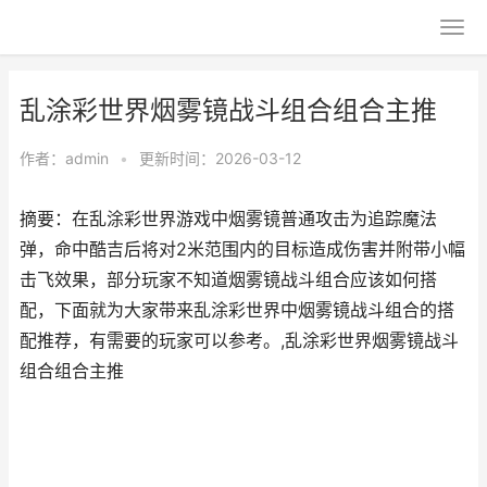
乱涂彩世界烟雾镜战斗组合组合主推
作者：
admin
•
更新时间：2026-03-12
摘要：在乱涂彩世界游戏中烟雾镜普通攻击为追踪魔法
弹，命中酷吉后将对2米范围内的目标造成伤害并附带小幅
击飞效果，部分玩家不知道烟雾镜战斗组合应该如何搭
配，下面就为大家带来乱涂彩世界中烟雾镜战斗组合的搭
配推荐，有需要的玩家可以参考。,乱涂彩世界烟雾镜战斗
组合组合主推