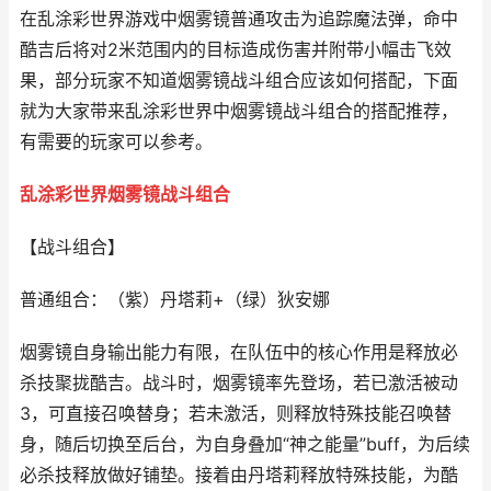
在乱涂彩世界游戏中烟雾镜普通攻击为追踪魔法弹，命中
酷吉后将对2米范围内的目标造成伤害并附带小幅击飞效
果，部分玩家不知道烟雾镜战斗组合应该如何搭配，下面
就为大家带来乱涂彩世界中烟雾镜战斗组合的搭配推荐，
有需要的玩家可以参考。
乱涂彩世界烟雾镜战斗组合
【战斗组合】
普通组合：（紫）丹塔莉+（绿）狄安娜
烟雾镜自身输出能力有限，在队伍中的核心作用是释放必
杀技聚拢酷吉。战斗时，烟雾镜率先登场，若已激活被动
3，可直接召唤替身；若未激活，则释放特殊技能召唤替
身，随后切换至后台，为自身叠加“神之能量”buff，为后续
必杀技释放做好铺垫。接着由丹塔莉释放特殊技能，为酷