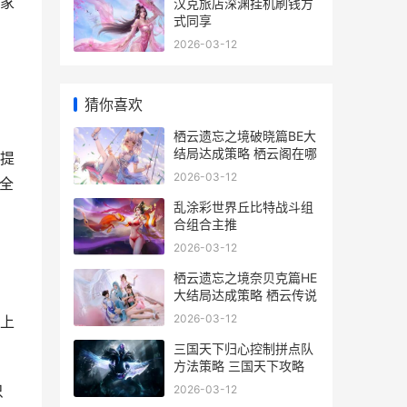
家
汉克旅店深渊挂机刷钱方
式同享
2026-03-12
猜你喜欢
栖云遗忘之境破晓篇BE大
结局达成策略 栖云阁在哪
提
2026-03-12
全
乱涂彩世界丘比特战斗组
合组合主推
2026-03-12
栖云遗忘之境奈贝克篇HE
大结局达成策略 栖云传说
2026-03-12
上
三国天下归心控制拼点队
方法策略 三国天下攻略
只
2026-03-12