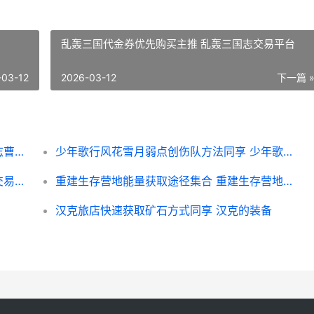
乱轰三国代金券优先购买主推 乱轰三国志交易平台
-03-12
2026-03-12
下一篇 
新三国志曹操传问鼎商店兑换顺序 新三国志曹操传武将强度排行
少年歌行风花雪月弱点创伤队方法同享 少年歌行风花雪月手游礼包码
乱轰三国代金券优先购买主推 乱轰三国志交易平台
重建生存营地能量获取途径集合 重建生存营地能组队吗
汉克旅店快速获取矿石方式同享 汉克的装备