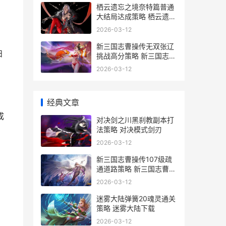
栖云遗忘之境奈特篇普通
大结局达成策略 栖云遗忘
之境奈特篇全攻略
2026-03-12
新三国志曹操传无双张辽
扫
挑战高分策略 新三国志曹
操传下载
2026-03-12
经典文章
成
对决剑之川黑刹教副本打
法策略 对决模式剑刃
2026-03-12
新三国志曹操传107级疏
通道路策略 新三国志曹操
传官网
2026-03-12
迷雾大陆弹簧20魂灵通关
策略 迷雾大陆下载
2026-03-12