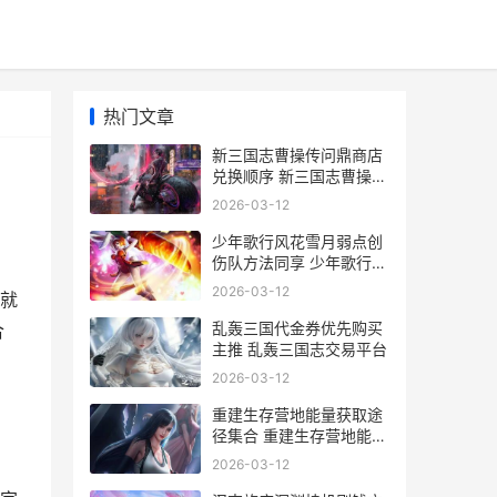
热门文章
新三国志曹操传问鼎商店
兑换顺序 新三国志曹操传
武将强度排行
2026-03-12
少年歌行风花雪月弱点创
伤队方法同享 少年歌行风
花雪月手游礼包码
2026-03-12
就
乱轰三国代金券优先购买
合
主推 乱轰三国志交易平台
2026-03-12
重建生存营地能量获取途
径集合 重建生存营地能组
队吗
2026-03-12