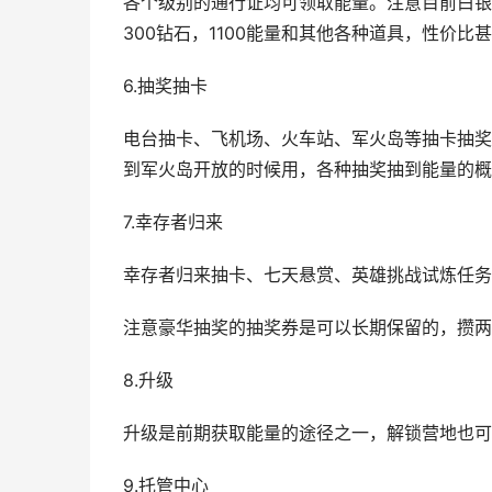
各个级别的通行证均可领取能量。注意目前白银
300钻石，1100能量和其他各种道具，性价比
6.抽奖抽卡
电台抽卡、飞机场、火车站、军火岛等抽卡抽奖
到军火岛开放的时候用，各种抽奖抽到能量的概
7.幸存者归来
幸存者归来抽卡、七天悬赏、英雄挑战试炼任务
注意豪华抽奖的抽奖券是可以长期保留的，攒两
8.升级
升级是前期获取能量的途径之一，解锁营地也可
9.托管中心